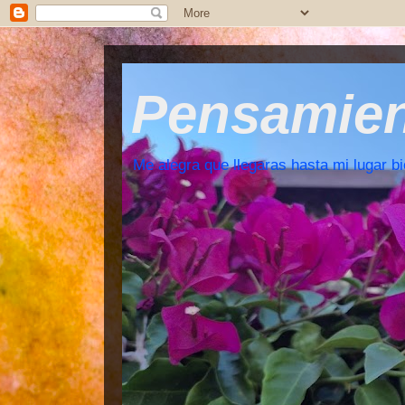
Pensamient
Me alegra que llegaras hasta mi lugar bi