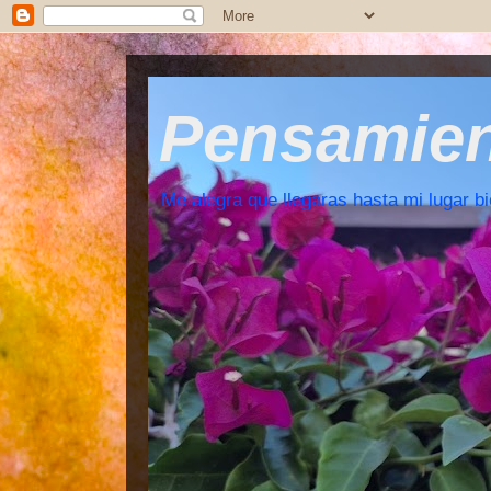
Pensamient
Me alegra que llegaras hasta mi lugar bi