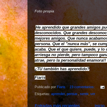
Foto propia
He aprendido que grandes amigos pue
desconocidos. Que grandes desconoci
mejores amigos. Que nunca acabamos 
persona. Que el "nunca más", se cumpl
acaba. Que el que quiere, puede, y lo 
arriesga no pierde, pero tampoco gana 
atrae, pero la personalidad enamora!!
¿TU también has aprendido?
Fiaris
Publicado por
Fiaris
19 comentarios:
Etiquetas:
aprender
,
pensar.
,
sentir
,
ver
Entradas más recientes
Inicio