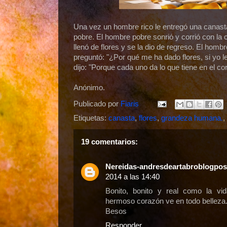
Una vez un hombre rico le entregó una canas
pobre. El hombre pobre sonrió y corrió con la ca
llenó de flores y se la dio de regreso. El homb
preguntó: "¿Por qué me ha dado flores, si yo l
dijo: "Porque cada uno da lo que tiene en el co
Anónimo.
Publicado por
Fiaris
Etiquetas:
canasta
,
flores
,
grandeza humana.
,
19 comentarios:
Nereidas-andresdeartabroblogpo
2014 a las 14:40
Bonito, bonito y real como la v
hermoso corazón ve en todo belleza
Besos
Responder