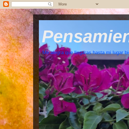
Pensamient
Me alegra que llegaras hasta mi lugar bi